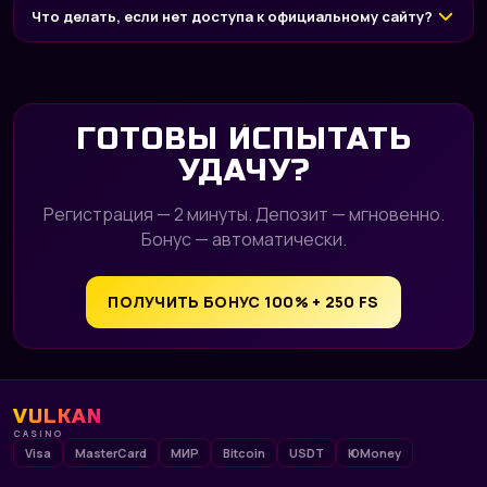
Что делать, если нет доступа к официальному сайту?
ГОТОВЫ ИСПЫТАТЬ
УДАЧУ?
Регистрация — 2 минуты. Депозит — мгновенно.
Бонус — автоматически.
ПОЛУЧИТЬ БОНУС 100% + 250 FS
VULKAN
CASINO
Visa
MasterCard
МИР
Bitcoin
USDT
ЮMoney