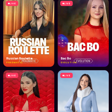
LIVE
LIVE
Russian Roulette
Bac Bo
PRAGMATIC
EVOLUTION
LIVE
LIVE