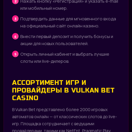
Нажать кнопку «Регистрация» и указать e-mail
или мобильный номер.
Подтвердить данные для мгновенного входа
на официальный сайт онлайн казино.
Внести первый депозит и получить бонусы и
акции для новых пользователей.
Открыть личный кабинет и выбрать лучшие
слоты или live-дилеров.
АССОРТИМЕНТ ИГР И
ПРОВАЙДЕРЫ В VULKAN BET
CASINO
В Vulkan Bet представлено более 2000 игровых
автоматов онлайн — от классических слотов до live-
игр. Площадка сотрудничает с ведущими
провайдерами, такими как NetEnt, Pragmatic Play,