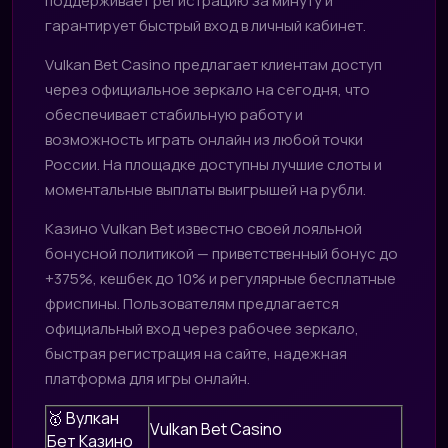
поддерживает регистрацию за минуту и
гарантирует быстрый вход в личный кабинет.
Vulkan Bet Casino предлагает клиентам доступ
через официальное зеркало на сегодня, что
обеспечивает стабильную работу и
возможность играть онлайн из любой точки
России. На площадке доступны лучшие слоты и
моментальные выплаты выигрышей на рубли.
Казино Vulkan Bet известно своей лояльной
бонусной политикой — приветственный бонус до
+375%, кешбек до 10% и регулярные бесплатные
фриспины. Пользователям предлагается
официальный вход через рабочее зеркало,
быстрая регистрация на сайте, надежная
платформа для игры онлайн.
🥇 Вулкан
Vulkan Bet Casino
Бет Казино