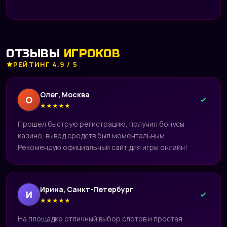
ОТЗЫВЫ
ИГРОКОВ
РЕЙТИНГ 4.9 / 5
Олег, Москва
О
★
★
★
★
★
Прошел быструю регистрацию, получил бонусы
казино, вывод средств был моментальным.
Рекомендую официальный сайт для игры онлайн!
Ирина, Санкт-Петербург
И
★
★
★
★
★
На площадке отличный выбор слотов и простая