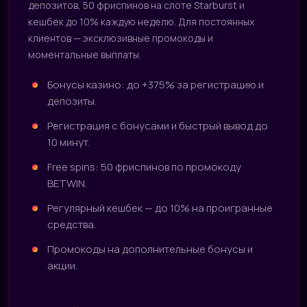
депозитов, 50 фриспинов на слоте Starburst и
кешбек до 10% каждую неделю. Для постоянных
клиентов — эксклюзивные промокоды и
моментальные выплаты.
Бонусы казино: до +375% за регистрацию и
депозиты.
Регистрация с бонусами и быстрый вывод до
10 минут.
Free spins: 50 фриспинов по промокоду
BETWIN.
Регулярный кешбек — до 10% на проигранные
средства.
Промокоды на дополнительные бонусы и
акции.