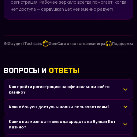
регистрация. Рабочее зеркало всегда помогает, когда
нет доступа — сервVulkan Bet неизменно радует!
 аудит iTechLabs
GamCare ответственная игра
Поддержка 24/7
ВОПРОСЫ И
ОТВЕТЫ
Как пройти регистрацию на официальном сайте
казино?
Какие бонусы доступны новым пользователям?
Какие возможности вывода средств на Вулкан Бет
Казино?